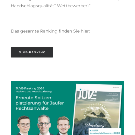
Handschlagsqualität“ Wettbewerber)“
Das gesamte Ranking finden Sie hier:
JUVE-RANKING