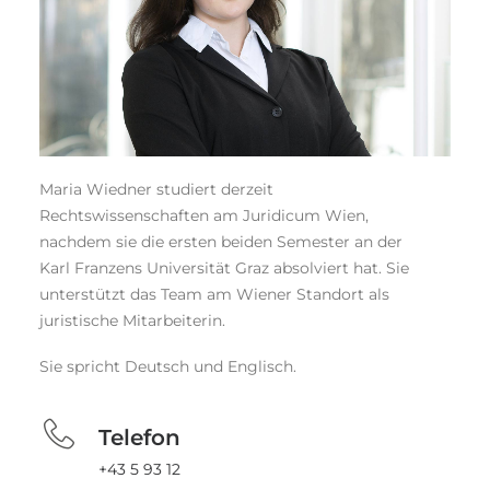
Maria Wiedner studiert derzeit
Rechtswissenschaften am Juridicum Wien,
nachdem sie die ersten beiden Semester an der
Karl Franzens Universität Graz absolviert hat. Sie
unterstützt das Team am Wiener Standort als
juristische Mitarbeiterin.
Sie spricht Deutsch und Englisch.
Telefon
+43 5 93 12