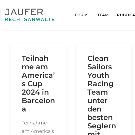
FOKUS
TEAM
PUBLIK
Teilnah
Clean
me am
Sailors
America’
Youth
s Cup
Racing
2024 in
Team
Barcelon
unter
a
den
besten
Teilnahme
Seglern
am America’s
mit