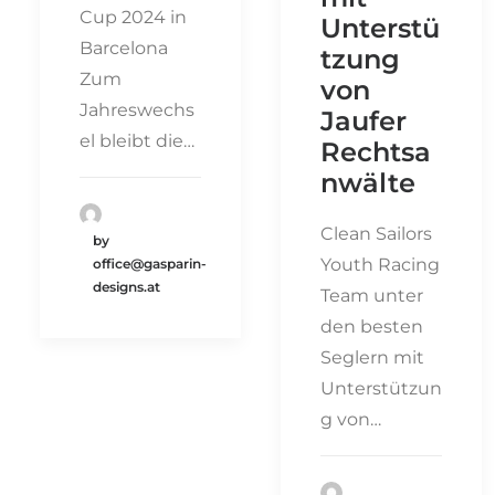
Cup 2024 in
Unterstü
Barcelona
tzung
Zum
von
Jahreswechs
Jaufer
el bleibt die…
Rechtsa
nwälte
Clean Sailors
by
Youth Racing
office@gasparin-
designs.at
Team unter
den besten
Seglern mit
Unterstützun
g von…