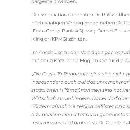
dargestellt wurden.
Die Moderation übernahm Dr. Ralf Zeitlbe
hochkarätigen Vortragenden neben Dr. Cl
(Erste Group Bank AG), Mag. Gerold Bouvi
Klingler (KPMG) zählten.
Im Anschluss zu den Vorträgen gab es zu
mit der zusätzlichen Möglichkeit für die Zu
„
Die Covid-19-Pandemie wirkt sich nicht nu
insbesondere auch auf das unternehmeris
staatlichen Hilfsmaßnahmen sind notwend
Wirtschaft zu verhindern. Dabei darf aber
Fördermaßnahme zeitlich befristet bzw. s
erforderliche Liquidität auch genauestens 
Insolvenzzustand droht!“, so
Dr. Clemens J