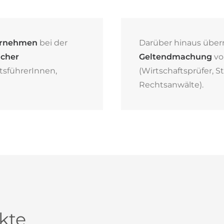
rnehmen
bei der
Darüber hinaus übe
cher
Geltendmachung
vo
sführerInnen,
(Wirtschaftsprüfer, S
Rechtsanwälte).
kte