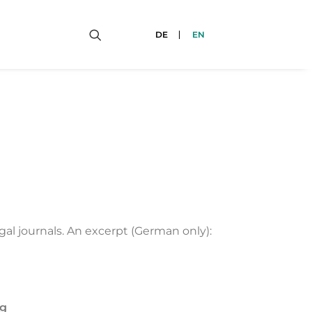
DE
EN
al journals. An excerpt (German only):
ng