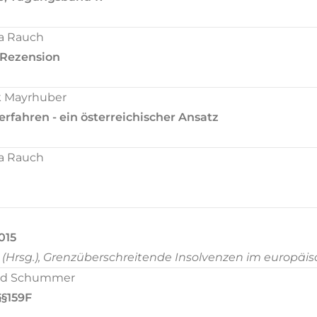
a Rauch
 Rezension
k Mayrhuber
fahren - ein österreichischer Ansatz
a Rauch
015
r (Hrsg.), Grenzüberschreitende Insolvenzen im europä
rd Schummer
§§159F