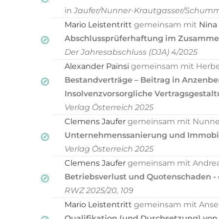
in
Jaufer/Nunner-Krautgasser/Schumm
Mario Leistentritt
gemeinsam mit
Nina 
Abschlussprüferhaftung im Zusamme
Der Jahresabschluss (DJA) 4/2025
Alexander Painsi
gemeinsam mit Herber
Bestandverträge – Beitrag in Anzenberg
Insolvenzvorsorgliche Vertragsgestalt
Verlag Österreich 2025
Clemens Jaufer
gemeinsam mit Nunner-
Unternehmenssanierung und Immobili
Verlag Österreich 2025
Clemens Jaufer
gemeinsam mit Andreas
Betriebsverlust und Quotenschaden - 
RWZ 2025/
20, 109
Mario Leistentritt
gemeinsam mit Anse
Qualifikation (und Durchsetzung) von