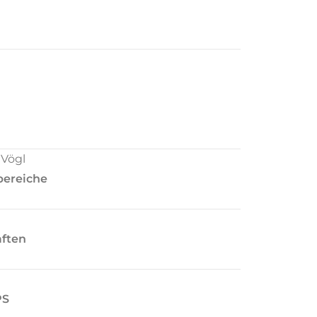
 Vögl
bereiche
aften
PS