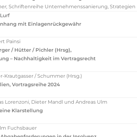
er,
Schriftenreihe Unternehmenssanierung, Strategien 
Lurf
nhang mit Einlagenrückgewähr
t Painsi
er / Hütter / Pichler (Hrsg),
ung – Nachhaltigkeit im Vertragsrecht
Krautgasser / Schummer (Hrsg.)
en, Vortragsreihe 2024
 Lorenzoni, Dieter Mandl und Andreas Ulm
eine Klarstellung
lm Fuchsbauer
 Abgabenforderungen in der Insolvenz