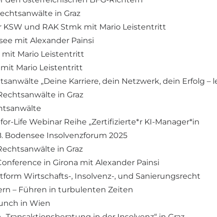
Rechtsanwälte in Graz
er KSW und RAK Stmk mit Mario Leistentritt
lsee mit Alexander Painsi
 mit Mario Leistentritt
mit Mario Leistentritt
anwälte „Deine Karriere, dein Netzwerk, dein Erfolg – let
 Rechtsanwälte in Graz
chtsanwälte
-for-Life Webinar Reihe „Zertifizierte*r KI-Manager*in
m 8. Bodensee Insolvenzforum 2025
 Rechtsanwälte in Graz
Conference in Girona mit Alexander Painsi
attform Wirtschafts-, Insolvenz-, und Sanierungsrecht
rn – Führen in turbulenten Zeiten
Lunch in Wien
„Transaktionsberatung in der Insolvenz“ in Graz