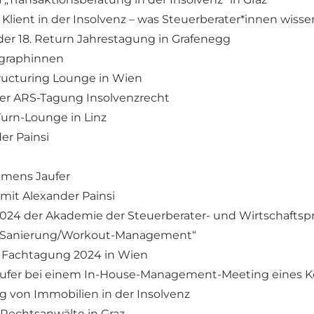
in Klient in der Insolvenz – was Steuerberater*innen wis
 der 18. Return Jahrestagung in Grafenegg
ragraphinnen
tructuring Lounge in Wien
i der ARS-Tagung Insolvenzrecht
eTurn-Lounge in Linz
er Painsi
emens Jaufer
 mit Alexander Painsi
v 2024 der Akademie der Steuerberater- und Wirtschaftsp
iko/Sanierung/Workout-Management“
IWP Fachtagung 2024 in Wien
s Jaufer bei einem In-House-Management-Meeting eines 
g von Immobilien in der Insolvenz
 Rechtsanwälte in Graz