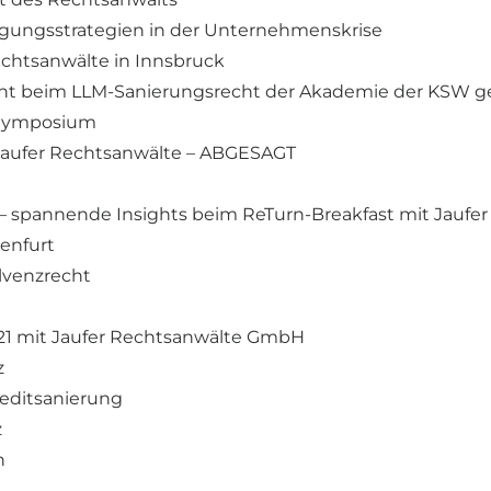
tigungsstrategien in der Unternehmenskrise
Rechtsanwälte in Innsbruck
rent beim LLM-Sanierungsrecht der Akademie der KSW ge
s-Symposium
t Jaufer Rechtsanwälte – ABGESAGT
 – spannende Insights beim ReTurn-Breakfast mit Jaufer
genfurt
olvenzrecht
21 mit Jaufer Rechtsanwälte GmbH
z
reditsanierung
z
n