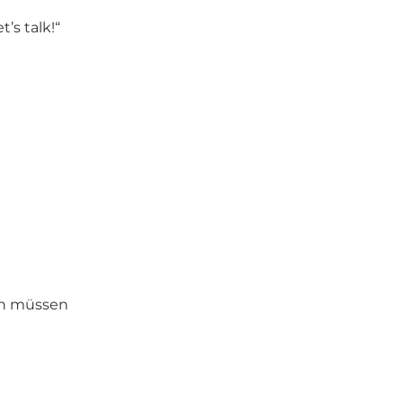
’s talk!“
sen müssen